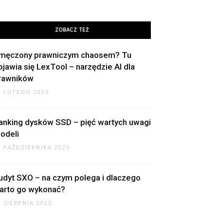
ZOBACZ TEŻ
męczony prawniczym chaosem? Tu
ojawia się LexTool – narzędzie AI dla
rawników
8 LUTEGO 2026
anking dysków SSD – pięć wartych uwagi
odeli
4 PAŹDZIERNIKA 2025
udyt SXO – na czym polega i dlaczego
arto go wykonać?
7 SIERPNIA 2025