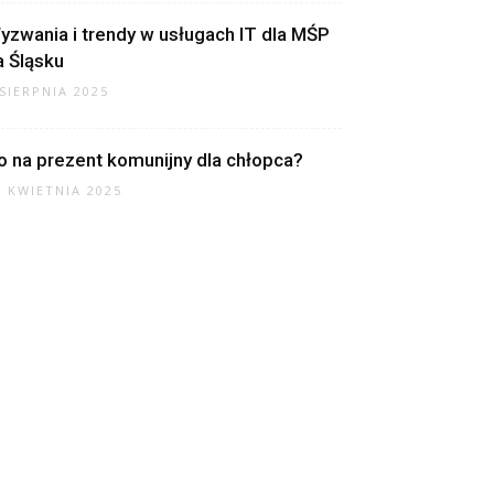
yzwania i trendy w usługach IT dla MŚP
a Śląsku
 SIERPNIA 2025
o na prezent komunijny dla chłopca?
7 KWIETNIA 2025