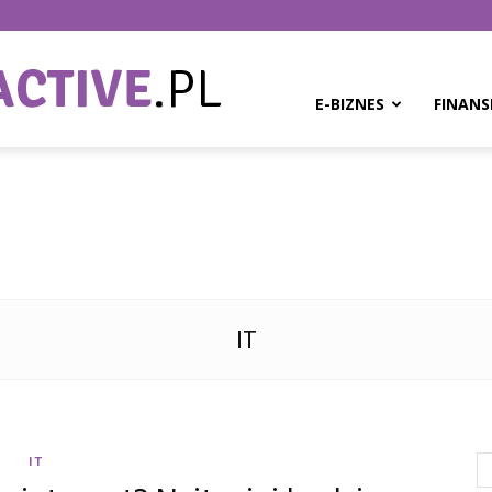
BPMinteractive.pl
E-BIZNES
FINANS
IT
IT