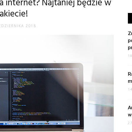
a internet? Najtaniej będzie w
akiecie!
ŹDZIERNIKA 2018
Z
p
p
1
R
m
1
A
w
2