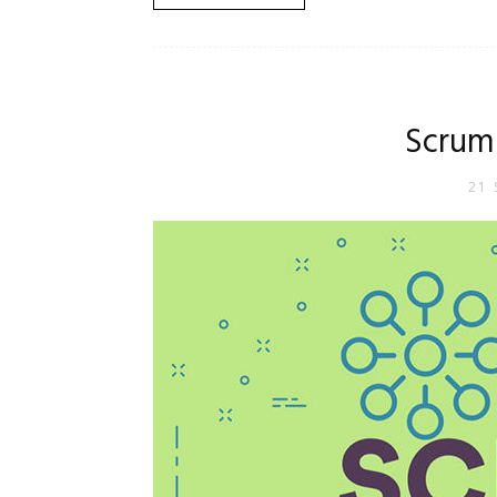
Scrum 
21 