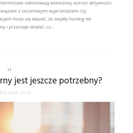
y internetowe odnotowują wzmożony wzrost aktywności
o związane z sezonowymi wyprzedażami czy
jach może się okazać, że zwykły hosting nie
 i przestaje działać, co...
IT
rny jest jeszcze potrzebny?
RZEŚNIA 2018