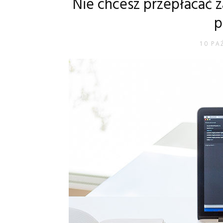
Nie chcesz przepłacać z
p
10 PA