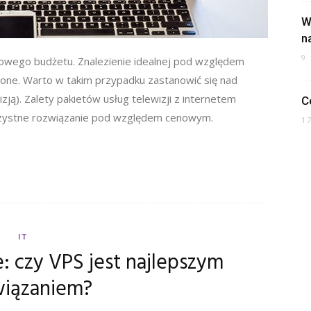
W
n
9
owego budżetu. Znalezienie idealnej pod względem
nione. Warto w takim przypadku zastanowić się nad
zją). Zalety pakietów usług telewizji z internetem
C
korzystne rozwiązanie pod względem cenowym.
1
IT
: czy VPS jest najlepszym
wiązaniem?