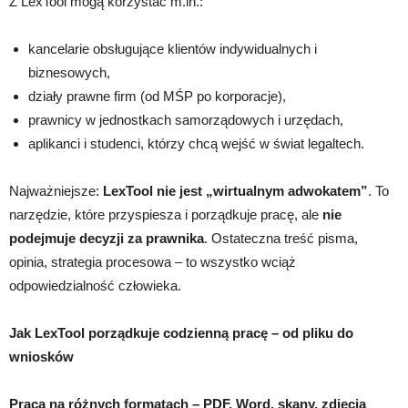
Z LexTool mogą korzystać m.in.:
kancelarie obsługujące klientów indywidualnych i
biznesowych,
działy prawne firm (od MŚP po korporacje),
prawnicy w jednostkach samorządowych i urzędach,
aplikanci i studenci, którzy chcą wejść w świat legaltech.
Najważniejsze:
LexTool nie jest „wirtualnym adwokatem”
. To
narzędzie, które przyspiesza i porządkuje pracę, ale
nie
podejmuje decyzji za prawnika
. Ostateczna treść pisma,
opinia, strategia procesowa – to wszystko wciąż
odpowiedzialność człowieka.
Jak LexTool porządkuje codzienną pracę – od pliku do
wniosków
Praca na różnych formatach – PDF, Word, skany, zdjęcia