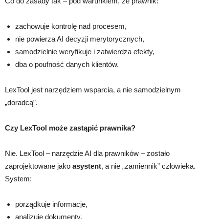
Co do zasady tak – pod warunkiem, że prawnik:
zachowuje kontrolę nad procesem,
nie powierza AI decyzji merytorycznych,
samodzielnie weryfikuje i zatwierdza efekty,
dba o poufność danych klientów.
LexTool jest narzędziem wsparcia, a nie samodzielnym
„doradcą”.
Czy LexTool może zastąpić prawnika?
Nie. LexTool – narzędzie AI dla prawników – zostało
zaprojektowane jako
asystent
, a nie „zamiennik” człowieka.
System:
porządkuje informacje,
analizuje dokumenty,