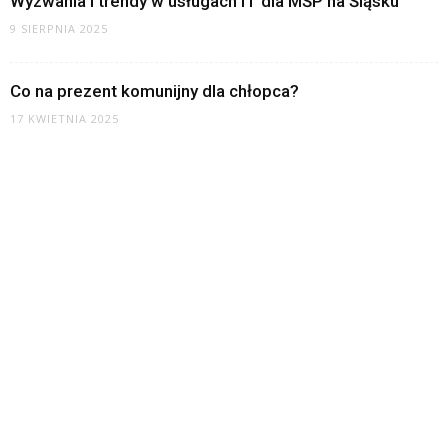
Wyzwania i trendy w usługach IT dla MŚP na Śląsku
9 SIERPNIA 2025
Co na prezent komunijny dla chłopca?
17 KWIETNIA 2025