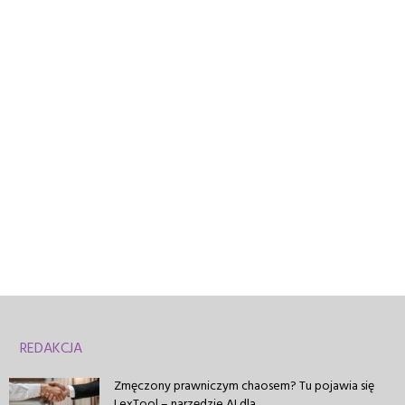
REDAKCJA
Zmęczony prawniczym chaosem? Tu pojawia się
LexTool – narzędzie AI dla...