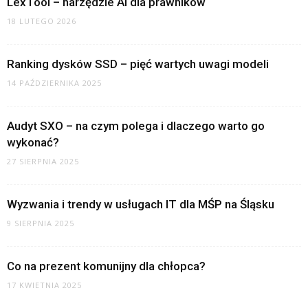
LexTool – narzędzie AI dla prawników
18 LUTEGO 2026
Ranking dysków SSD – pięć wartych uwagi modeli
14 PAŹDZIERNIKA 2025
Audyt SXO – na czym polega i dlaczego warto go
wykonać?
27 SIERPNIA 2025
Wyzwania i trendy w usługach IT dla MŚP na Śląsku
9 SIERPNIA 2025
Co na prezent komunijny dla chłopca?
17 KWIETNIA 2025