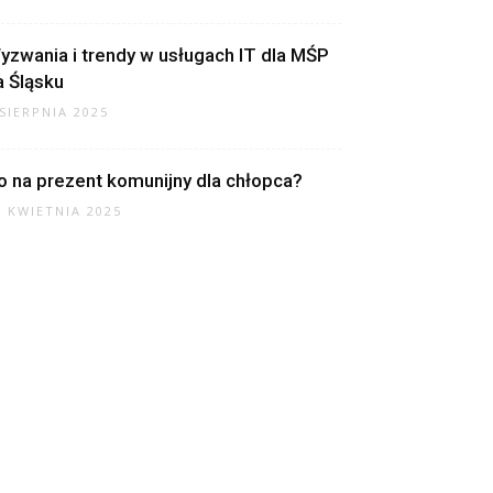
yzwania i trendy w usługach IT dla MŚP
a Śląsku
 SIERPNIA 2025
o na prezent komunijny dla chłopca?
7 KWIETNIA 2025