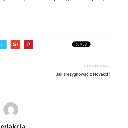
ter
Następny artykuł
Jak zrezygnować z Novakid?
edakcja