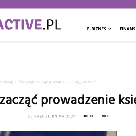
BPMinteractive.pl
E-BIZNES
FINANS
ie ksiąg
Od czego zacząć prowadzenie księgowości?
zacząć prowadzenie ks
301
0
25 PAŹDZIERNIKA 2024