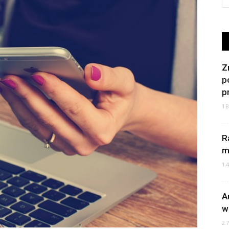
Z
p
p
1
R
m
1
A
w
2