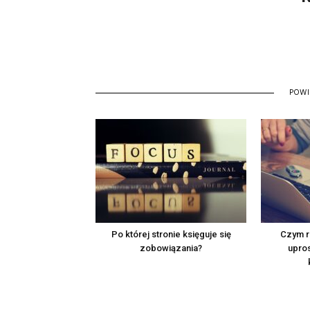
POW
Po której stronie księguje się
Czym r
zobowiązania?
upro