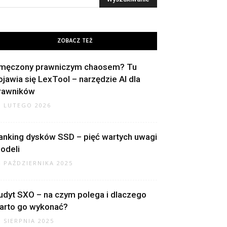
ZOBACZ TEŻ
męczony prawniczym chaosem? Tu
ojawia się LexTool – narzędzie AI dla
rawników
8 LUTEGO 2026
anking dysków SSD – pięć wartych uwagi
odeli
4 PAŹDZIERNIKA 2025
udyt SXO – na czym polega i dlaczego
arto go wykonać?
7 SIERPNIA 2025