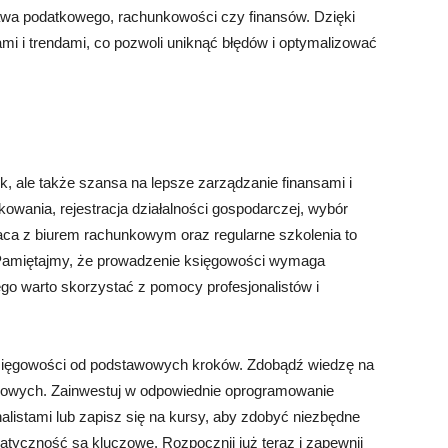
rawa podatkowego, rachunkowości czy finansów. Dzięki
i i trendami, co pozwoli uniknąć błędów i optymalizować
k, ale także szansa na lepsze zarządzanie finansami i
owania, rejestracja działalności gospodarczej, wybór
ca z biurem rachunkowym oraz regularne szkolenia to
 Pamiętajmy, że prowadzenie księgowości wymaga
atego warto skorzystać z pomocy profesjonalistów i
księgowości od podstawowych kroków. Zdobądź wiedzę na
kowych. Zainwestuj w odpowiednie oprogramowanie
nalistami lub zapisz się na kursy, aby zdobyć niezbędne
atyczność są kluczowe. Rozpocznij już teraz i zapewnij