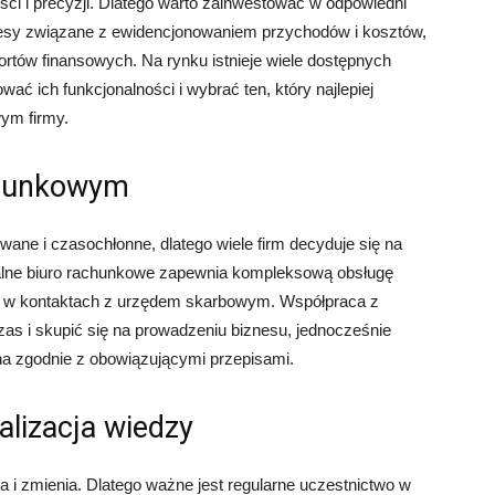
i i precyzji. Dlatego warto zainwestować w odpowiedni
ocesy związane z ewidencjonowaniem przychodów i kosztów,
rtów finansowych. Na rynku istnieje wiele dostępnych
ać ich funkcjonalności i wybrać ten, który najlepiej
ym firmy.
chunkowym
ne i czasochłonne, dlatego wiele firm decyduje się na
alne biuro rachunkowe zapewnia kompleksową obsługę
e w kontaktach z urzędem skarbowym. Współpraca z
s i skupić się na prowadzeniu biznesu, jednocześnie
a zgodnie z obowiązującymi przepisami.
alizacja wiedzy
ja i zmienia. Dlatego ważne jest regularne uczestnictwo w