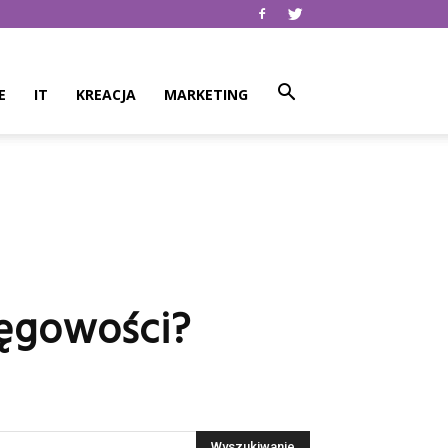
E
IT
KREACJA
MARKETING
ięgowości?