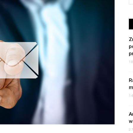
Z
p
p
1
R
m
1
A
w
2