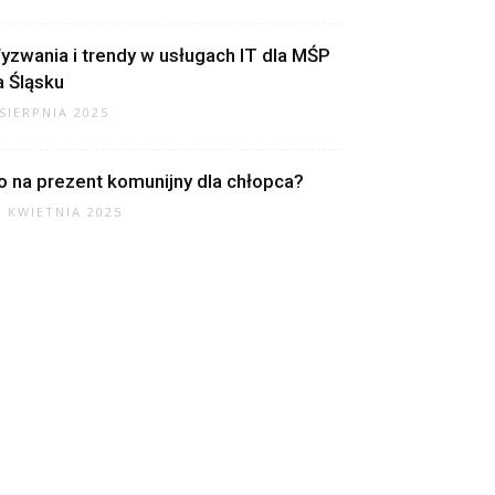
yzwania i trendy w usługach IT dla MŚP
a Śląsku
 SIERPNIA 2025
o na prezent komunijny dla chłopca?
7 KWIETNIA 2025