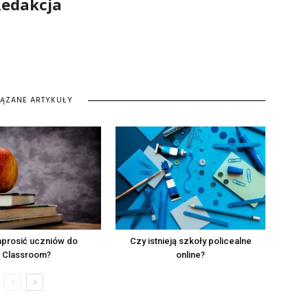
edakcja
IĄZANE ARTYKUŁY
aprosić uczniów do
Czy istnieją szkoły policealne
Classroom?
online?