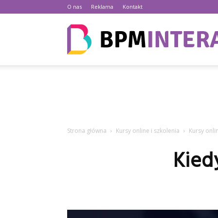
O nas
Reklama
Kontakt
Strona główna
Kursy online i szkolenia
Kursy onli
Kied