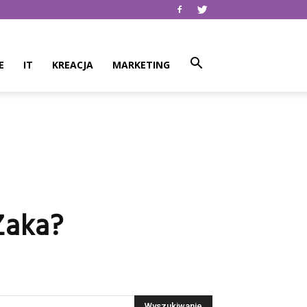
E
IT
KREACJA
MARKETING
Żaka?