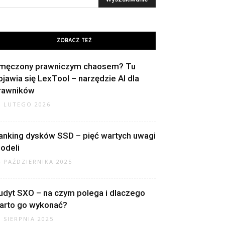
ZOBACZ TEŻ
męczony prawniczym chaosem? Tu
ojawia się LexTool – narzędzie AI dla
rawników
8 LUTEGO 2026
anking dysków SSD – pięć wartych uwagi
odeli
4 PAŹDZIERNIKA 2025
udyt SXO – na czym polega i dlaczego
arto go wykonać?
7 SIERPNIA 2025