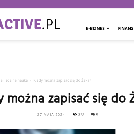
BPMinteractive.pl
E-BIZNES
FINANS
ne i zdalne nauka
Kiedy można zapisać się do Żaka?
y można zapisać się do 
373
0
27 MAJA 2024