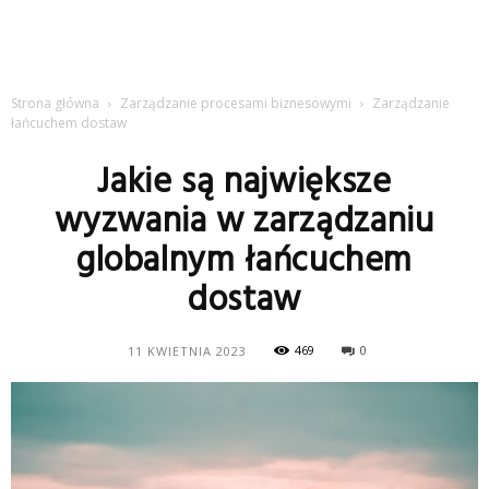
Strona główna
Zarządzanie procesami biznesowymi
Zarządzanie
łańcuchem dostaw
Jakie są największe
wyzwania w zarządzaniu
globalnym łańcuchem
dostaw
469
0
11 KWIETNIA 2023