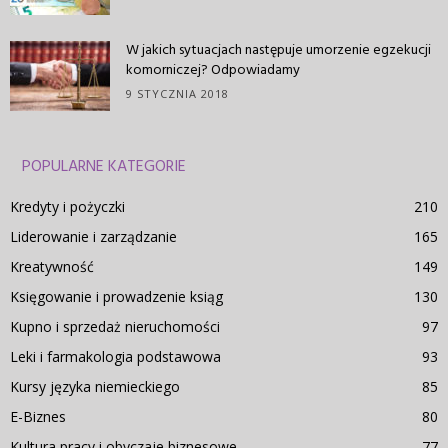
W jakich sytuacjach następuje umorzenie egzekucji
komorniczej? Odpowiadamy
9 STYCZNIA 2018
POPULARNE KATEGORIE
Kredyty i pożyczki
210
Liderowanie i zarządzanie
165
Kreatywność
149
Księgowanie i prowadzenie ksiąg
130
Kupno i sprzedaż nieruchomości
97
Leki i farmakologia podstawowa
93
Kursy języka niemieckiego
85
E-Biznes
80
Kultura pracy i obyczaje biznesowe
77