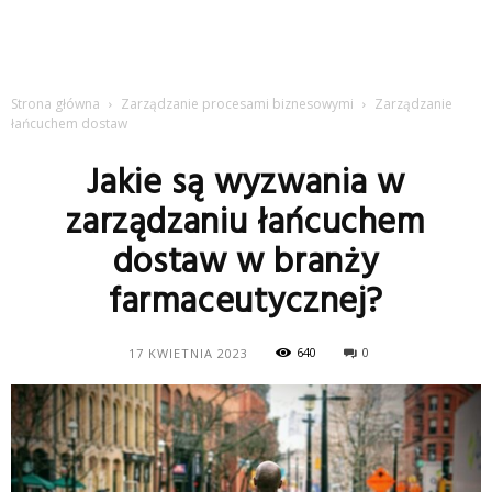
Strona główna
Zarządzanie procesami biznesowymi
Zarządzanie
łańcuchem dostaw
Jakie są wyzwania w
zarządzaniu łańcuchem
dostaw w branży
farmaceutycznej?
640
0
17 KWIETNIA 2023