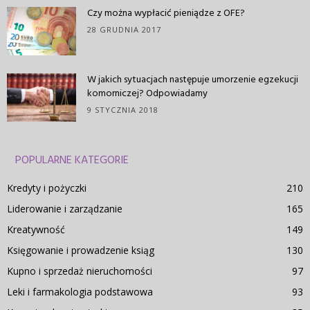
Czy można wypłacić pieniądze z OFE?
28 GRUDNIA 2017
W jakich sytuacjach następuje umorzenie egzekucji
komorniczej? Odpowiadamy
9 STYCZNIA 2018
POPULARNE KATEGORIE
Kredyty i pożyczki
210
Liderowanie i zarządzanie
165
Kreatywność
149
Księgowanie i prowadzenie ksiąg
130
Kupno i sprzedaż nieruchomości
97
Leki i farmakologia podstawowa
93