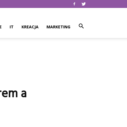
E
IT
KREACJA
MARKETING
erem a