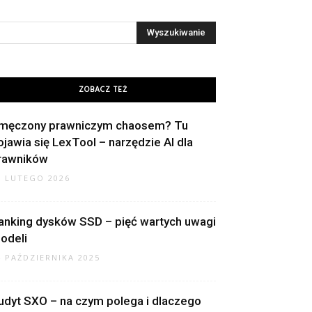
ZOBACZ TEŻ
męczony prawniczym chaosem? Tu
ojawia się LexTool – narzędzie AI dla
rawników
8 LUTEGO 2026
anking dysków SSD – pięć wartych uwagi
odeli
4 PAŹDZIERNIKA 2025
udyt SXO – na czym polega i dlaczego