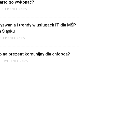
arto go wykonać?
7 SIERPNIA 2025
yzwania i trendy w usługach IT dla MŚP
a Śląsku
 SIERPNIA 2025
o na prezent komunijny dla chłopca?
7 KWIETNIA 2025