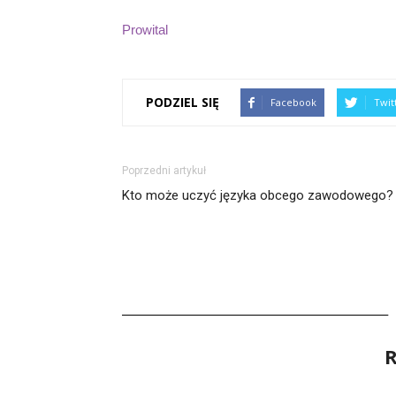
Prowital
PODZIEL SIĘ
Facebook
Twit
Poprzedni artykuł
Kto może uczyć języka obcego zawodowego?
R