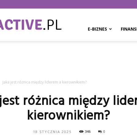
BPMinteractive.pl
E-BIZNES
FINANS
Jaka jest różnica między liderem a kierownikiem?
jest różnica między lid
kierownikiem?
346
0
18 STYCZNIA 2025