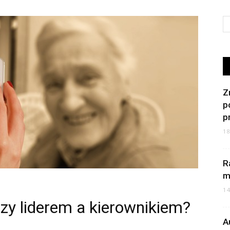
Z
p
p
1
R
m
1
dzy liderem a kierownikiem?
A