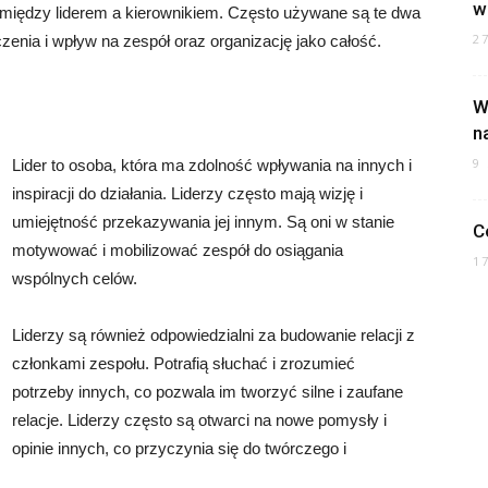
w
y między liderem a kierownikiem. Często używane są te dwa
2
enia i wpływ na zespół oraz organizację jako całość.
W
n
9
Lider to osoba, która ma zdolność wpływania na innych i
inspiracji do działania. Liderzy często mają wizję i
umiejętność przekazywania jej innym. Są oni w stanie
C
motywować i mobilizować zespół do osiągania
1
wspólnych celów.
Liderzy są również odpowiedzialni za budowanie relacji z
członkami zespołu. Potrafią słuchać i zrozumieć
potrzeby innych, co pozwala im tworzyć silne i zaufane
relacje. Liderzy często są otwarci na nowe pomysły i
opinie innych, co przyczynia się do twórczego i