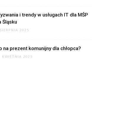
yzwania i trendy w usługach IT dla MŚP
a Śląsku
 SIERPNIA 2025
o na prezent komunijny dla chłopca?
7 KWIETNIA 2025