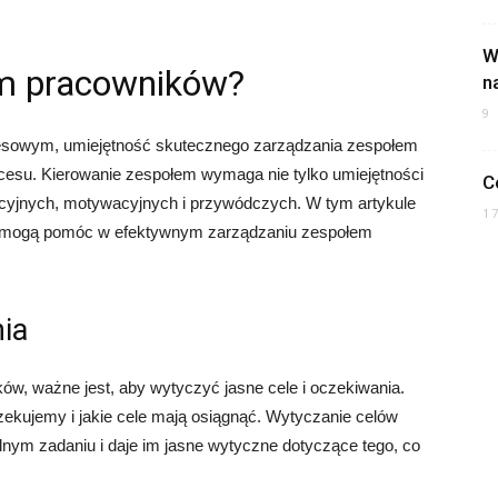
W
em pracowników?
n
9
sowym, umiejętność skutecznego zarządzania zespołem
kcesu. Kierowanie zespołem wymaga nie tylko umiejętności
C
acyjnych, motywacyjnych i przywódczych. W tym artykule
1
óre mogą pomóc w efektywnym zarządzaniu zespołem
nia
w, ważne jest, aby wytyczyć jasne cele i oczekiwania.
ekujemy i jakie cele mają osiągnąć. Wytyczanie celów
nym zadaniu i daje im jasne wytyczne dotyczące tego, co