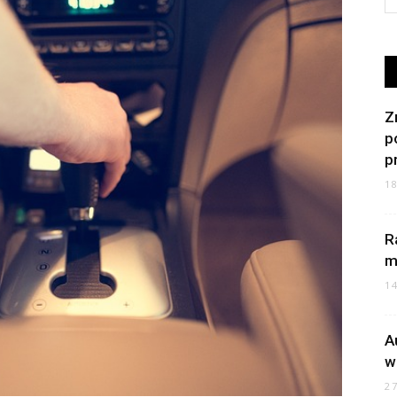
Z
p
p
1
R
m
1
A
w
2