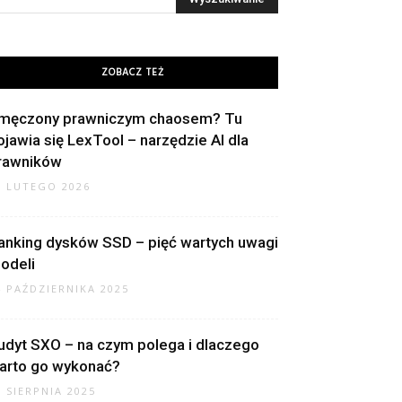
ZOBACZ TEŻ
męczony prawniczym chaosem? Tu
ojawia się LexTool – narzędzie AI dla
rawników
8 LUTEGO 2026
anking dysków SSD – pięć wartych uwagi
odeli
4 PAŹDZIERNIKA 2025
udyt SXO – na czym polega i dlaczego
arto go wykonać?
7 SIERPNIA 2025