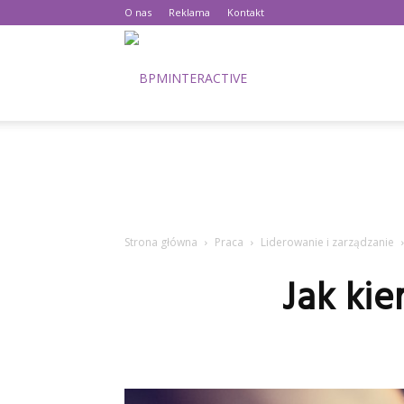
O nas
Reklama
Kontakt
BPMinteractive.pl
Strona główna
Praca
Liderowanie i zarządzanie
Jak ki