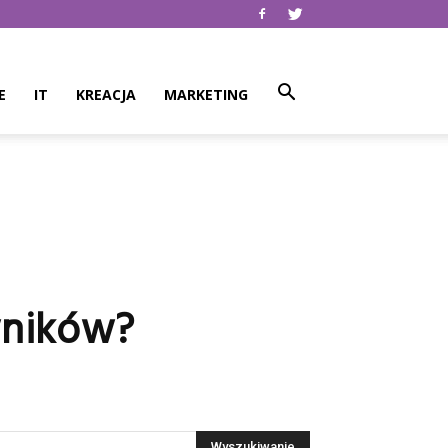
E
IT
KREACJA
MARKETING
wników?