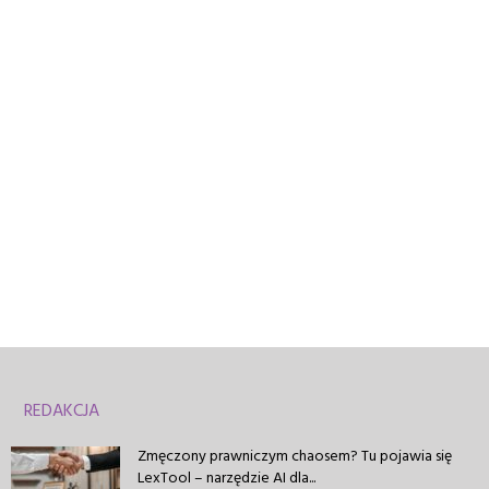
REDAKCJA
Zmęczony prawniczym chaosem? Tu pojawia się
LexTool – narzędzie AI dla...