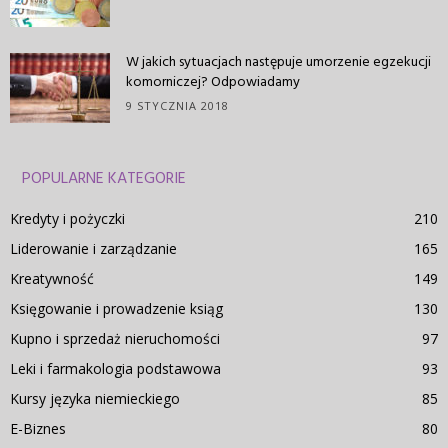
W jakich sytuacjach następuje umorzenie egzekucji
komorniczej? Odpowiadamy
9 STYCZNIA 2018
POPULARNE KATEGORIE
Kredyty i pożyczki
210
Liderowanie i zarządzanie
165
Kreatywność
149
Księgowanie i prowadzenie ksiąg
130
Kupno i sprzedaż nieruchomości
97
Leki i farmakologia podstawowa
93
Kursy języka niemieckiego
85
E-Biznes
80