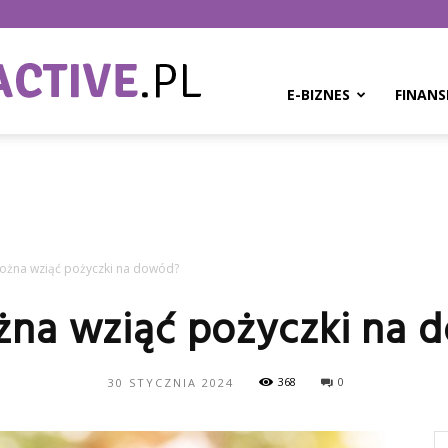
BPMinteractive.pl
E-BIZNES
FINANS
można wziąć pożyczki na dowód?
żna wziąć pożyczki na
368
0
30 STYCZNIA 2024