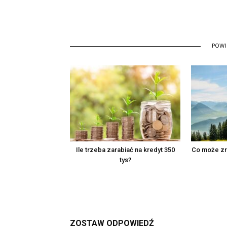
POW
Ile trzeba zarabiać na kredyt 350
Co może zro
tys?
ZOSTAW ODPOWIEDŹ