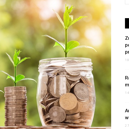
Z
p
p
1
R
m
1
A
w
2