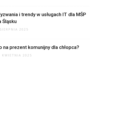
yzwania i trendy w usługach IT dla MŚP
a Śląsku
 SIERPNIA 2025
o na prezent komunijny dla chłopca?
7 KWIETNIA 2025