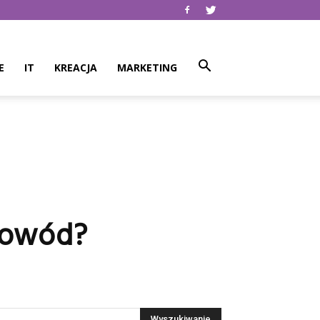
E
IT
KREACJA
MARKETING
 dowód?