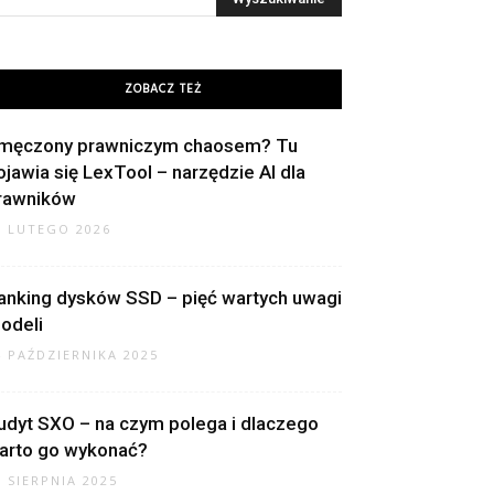
ZOBACZ TEŻ
męczony prawniczym chaosem? Tu
ojawia się LexTool – narzędzie AI dla
rawników
8 LUTEGO 2026
anking dysków SSD – pięć wartych uwagi
odeli
4 PAŹDZIERNIKA 2025
udyt SXO – na czym polega i dlaczego
arto go wykonać?
7 SIERPNIA 2025