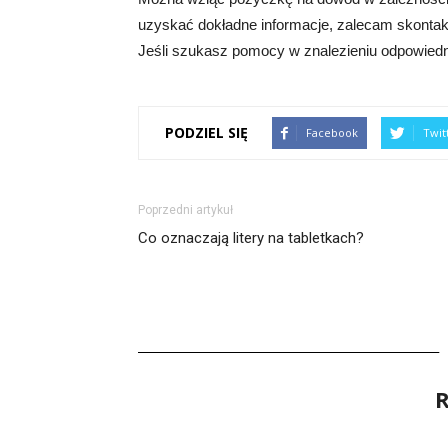
uzyskać dokładne informacje, zalecam skont
Jeśli szukasz pomocy w znalezieniu odpowiedniej
PODZIEL SIĘ
Facebook
Twit
Poprzedni artykuł
Co oznaczają litery na tabletkach?
R