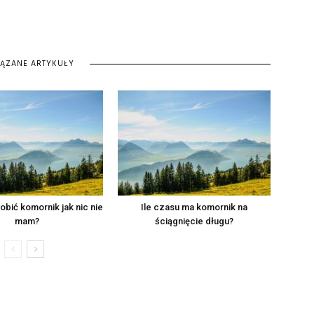
IĄZANE ARTYKUŁY
bić komornik jak nic nie
Ile czasu ma komornik na
mam?
ściągnięcie długu?