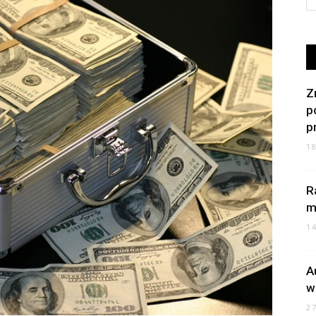
Z
p
p
1
R
m
1
A
w
2