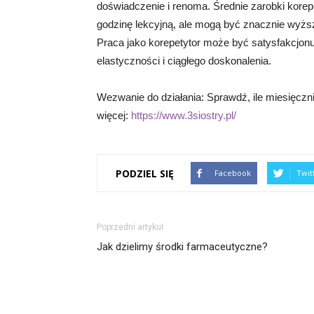
doświadczenie i renoma. Średnie zarobki kore
godzinę lekcyjną, ale mogą być znacznie wyższ
Praca jako korepetytor może być satysfakcjon
elastyczności i ciągłego doskonalenia.
Wezwanie do działania: Sprawdź, ile miesięcznie
więcej:
https://www.3siostry.pl/
PODZIEL SIĘ
Facebook
Twit
Poprzedni artykuł
Jak dzielimy środki farmaceutyczne?