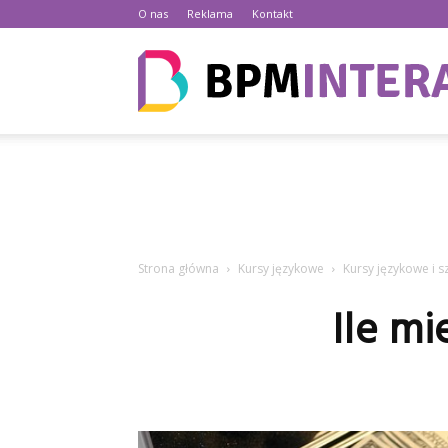
O nas
Reklama
Kontakt
Strona główna
Kursy językowe
Kursy językowe i s
Ile mi