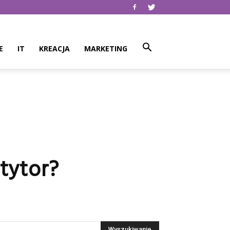
E
IT
KREACJA
MARKETING
etytor?