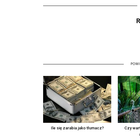
R
POW
Ile się zarabia jako tłumacz?
Czy wart