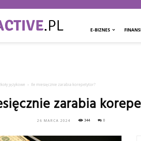
BPMinteractive.pl
E-BIZNES
FINANS
zkoły językowe
Ile miesięcznie zarabia korepetytor?
esięcznie zarabia korep
344
0
26 MARCA 2024