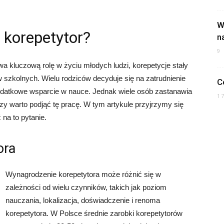
W
a korepetytor?
n
9
a kluczową rolę w życiu młodych ludzi, korepetycje stały
zkolnych. Wielu rodziców decyduje się na zatrudnienie
C
odatkowe wsparcie w nauce. Jednak wiele osób zastanawia
1
 czy warto podjąć tę pracę. W tym artykule przyjrzymy się
na to pytanie.
ora
Wynagrodzenie korepetytora może różnić się w
zależności od wielu czynników, takich jak poziom
nauczania, lokalizacja, doświadczenie i renoma
korepetytora. W Polsce średnie zarobki korepetytorów