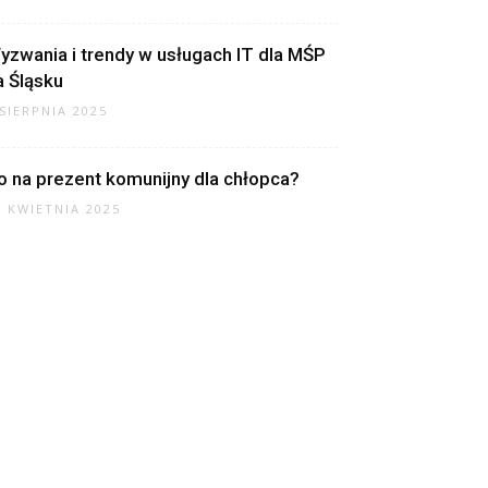
yzwania i trendy w usługach IT dla MŚP
a Śląsku
 SIERPNIA 2025
o na prezent komunijny dla chłopca?
7 KWIETNIA 2025