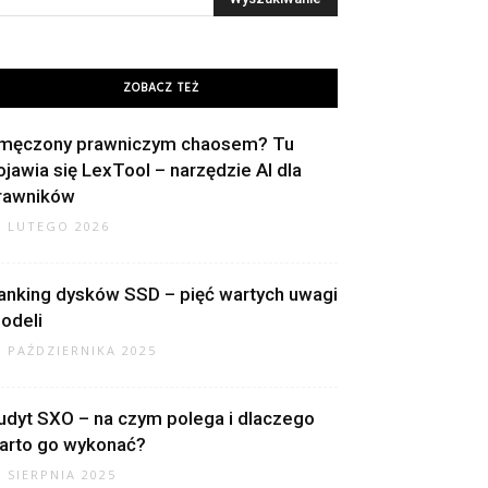
ZOBACZ TEŻ
męczony prawniczym chaosem? Tu
ojawia się LexTool – narzędzie AI dla
rawników
8 LUTEGO 2026
anking dysków SSD – pięć wartych uwagi
odeli
4 PAŹDZIERNIKA 2025
udyt SXO – na czym polega i dlaczego
arto go wykonać?
7 SIERPNIA 2025