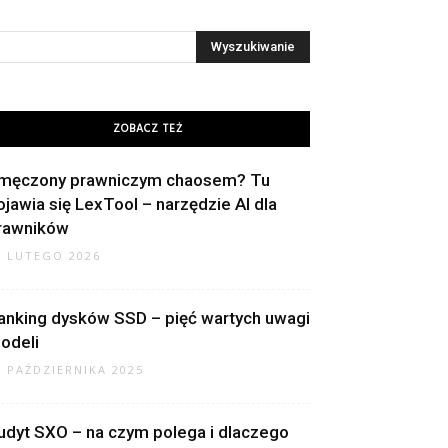
ZOBACZ TEŻ
męczony prawniczym chaosem? Tu
ojawia się LexTool – narzędzie AI dla
rawników
8 LUTEGO 2026
anking dysków SSD – pięć wartych uwagi
odeli
4 PAŹDZIERNIKA 2025
udyt SXO – na czym polega i dlaczego