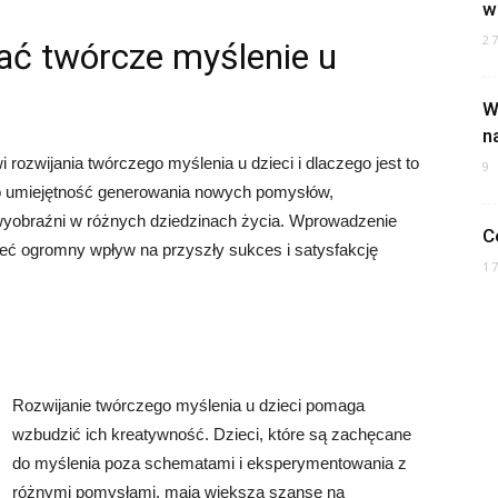
w
2
ać twórcze myślenie u
W
n
 rozwijania twórczego myślenia u dzieci i dlaczego jest to
9
to umiejętność generowania nowych pomysłów,
yobraźni w różnych dziedzinach życia. Wprowadzenie
C
ieć ogromny wpływ na przyszły sukces i satysfakcję
1
Rozwijanie twórczego myślenia u dzieci pomaga
wzbudzić ich kreatywność. Dzieci, które są zachęcane
do myślenia poza schematami i eksperymentowania z
różnymi pomysłami, mają większą szansę na