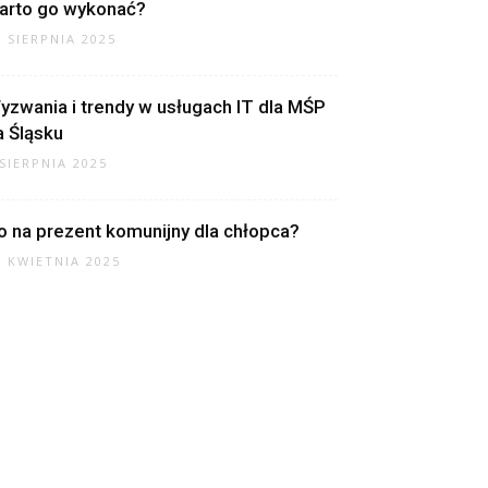
arto go wykonać?
7 SIERPNIA 2025
yzwania i trendy w usługach IT dla MŚP
a Śląsku
 SIERPNIA 2025
o na prezent komunijny dla chłopca?
7 KWIETNIA 2025