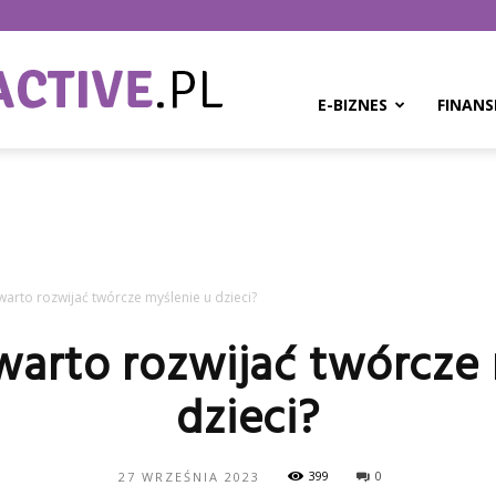
BPMinteractive.pl
E-BIZNES
FINANS
arto rozwijać twórcze myślenie u dzieci?
warto rozwijać twórcze 
dzieci?
399
0
27 WRZEŚNIA 2023