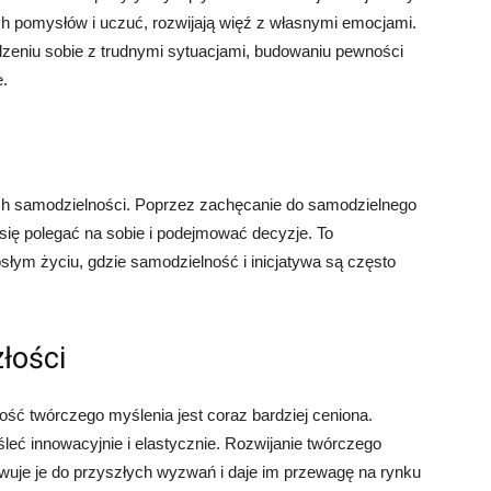
ch pomysłów i uczuć, rozwijają więź z własnymi emocjami.
eniu sobie z trudnymi sytuacjami, budowaniu pewności
e.
ich samodzielności. Poprzez zachęcanie do samodzielnego
się polegać na sobie i podejmować decyzje. To
słym życiu, gdzie samodzielność i inicjatywa są często
łości
ść twórczego myślenia jest coraz bardziej ceniona.
leć innowacyjnie i elastycznie. Rozwijanie twórczego
owuje je do przyszłych wyzwań i daje im przewagę na rynku