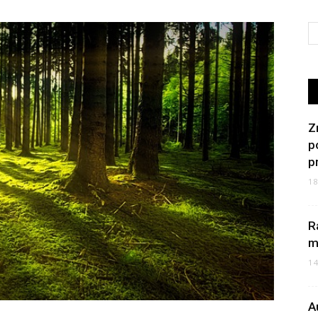
Z
p
p
1
R
m
1
A