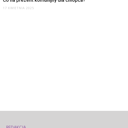
Co na prezent komunijny dla chłopca?
17 KWIETNIA 2025
REDAKCJA