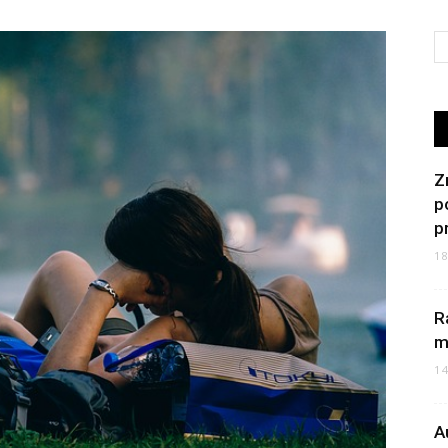
Z
p
p
1
R
m
1
A