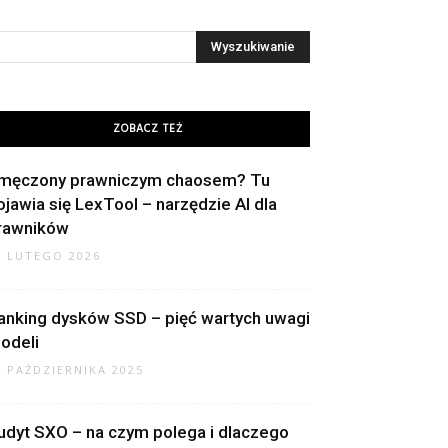
ZOBACZ TEŻ
męczony prawniczym chaosem? Tu
ojawia się LexTool – narzędzie AI dla
rawników
8 LUTEGO 2026
anking dysków SSD – pięć wartych uwagi
odeli
4 PAŹDZIERNIKA 2025
udyt SXO – na czym polega i dlaczego