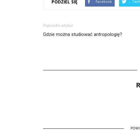
PODZIEL SIĘ
Facebook
Twit
Poprzedni artykuł
Gdzie można studiować antropologię?
R
POW