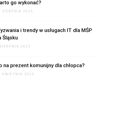
arto go wykonać?
7 SIERPNIA 2025
yzwania i trendy w usługach IT dla MŚP
a Śląsku
 SIERPNIA 2025
o na prezent komunijny dla chłopca?
7 KWIETNIA 2025