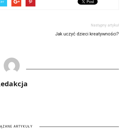
ter
Następny artykuł
Jak uczyć dzieci kreatywności?
edakcja
IĄZANE ARTYKUŁY