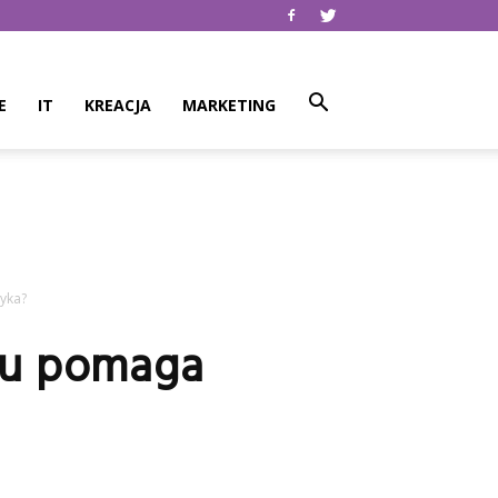
E
IT
KREACJA
MARKETING
zyka?
sku pomaga