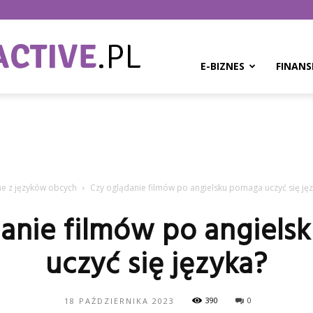
BPMinteractive.pl
E-BIZNES
FINANS
ne z języków obcych
Czy oglądanie filmów po angielsku pomaga uczyć się ję
anie filmów po angiel
uczyć się języka?
390
0
18 PAŹDZIERNIKA 2023