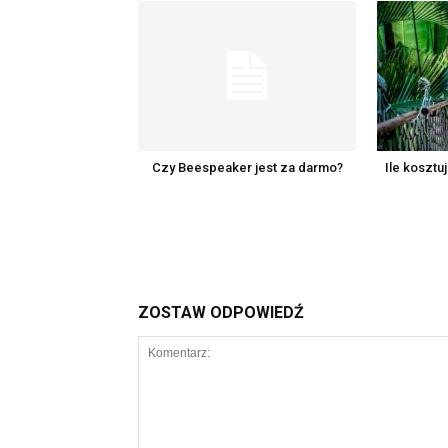
Czy Beespeaker jest za darmo?
Ile kosztu
ZOSTAW ODPOWIEDŹ