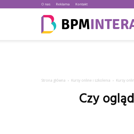
O nas
Reklama
Kontakt
Strona główna
Kursy online i szkolenia
Kursy onli
Czy ogląd