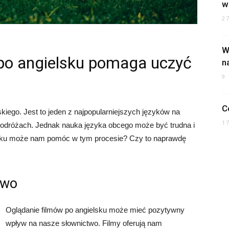
w
2
W
 po angielsku pomaga uczyć
n
9
C
kiego. Jest to jeden z najpopularniejszych języków na
1
 podróżach. Jednak nauka języka obcego może być trudna i
lsku może nam pomóc w tym procesie? Czy to naprawdę
two
Oglądanie filmów po angielsku może mieć pozytywny
wpływ na nasze słownictwo. Filmy oferują nam