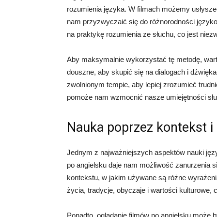
rozumienia języka. W filmach możemy usłyszeć
nam przyzwyczaić się do różnorodności języko
na praktykę rozumienia ze słuchu, co jest nie
Aby maksymalnie wykorzystać tę metodę, warto
douszne, aby skupić się na dialogach i dźwięk
zwolnionym tempie, aby lepiej zrozumieć trudni
pomoże nam wzmocnić nasze umiejętności słuc
Nauka poprzez kontekst i 
Jednym z najważniejszych aspektów nauki język
po angielsku daje nam możliwość zanurzenia si
kontekstu, w jakim używane są różne wyrażeni
życia, tradycje, obyczaje i wartości kulturowe,
Ponadto, oglądanie filmów po angielsku może 