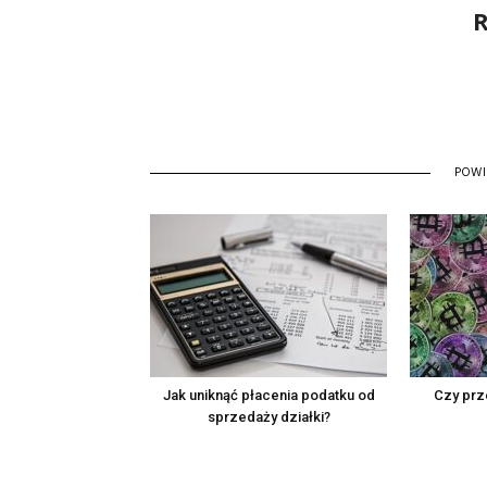
R
POW
Jak uniknąć płacenia podatku od
Czy prz
sprzedaży działki?