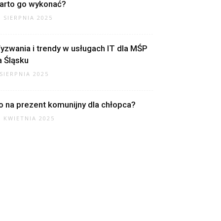
arto go wykonać?
7 SIERPNIA 2025
yzwania i trendy w usługach IT dla MŚP
a Śląsku
 SIERPNIA 2025
o na prezent komunijny dla chłopca?
7 KWIETNIA 2025