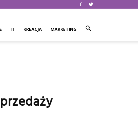
E
IT
KREACJA
MARKETING
sprzedaży