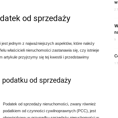
w
2
datek od sprzedaży
W
n
9
jest jednym z najważniejszych aspektów, które należy
elu właścicieli nieruchomości zastanawia się, czy istnieje
C
 artykule przyjrzymy się tej kwestii i przedstawimy
1
 podatku od sprzedaży
Podatek od sprzedaży nieruchomości, zwany również
podatkiem od czynności cywilnoprawnych (PCC), jest
obowiązkowy w przypadku sprzedaży nieruchomości w