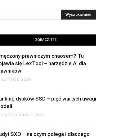
ZOBACZ TEŻ
męczony prawniczym chaosem? Tu
ojawia się LexTool – narzędzie AI dla
rawników
8 LUTEGO 2026
anking dysków SSD – pięć wartych uwagi
odeli
4 PAŹDZIERNIKA 2025
udyt SXO – na czym polega i dlaczego