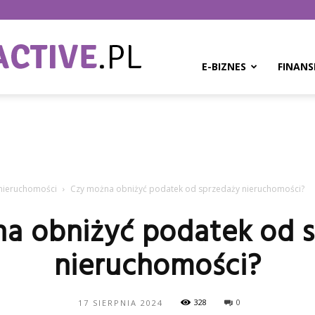
BPMinteractive.pl
E-BIZNES
FINANS
 nieruchomości
Czy można obniżyć podatek od sprzedaży nieruchomości?
a obniżyć podatek od 
nieruchomości?
328
0
17 SIERPNIA 2024