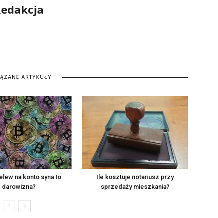
edakcja
IĄZANE ARTYKUŁY
elew na konto syna to
Ile kosztuje notariusz przy
darowizna?
sprzedaży mieszkania?