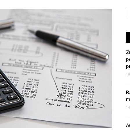
Z
p
p
1
R
m
1
A