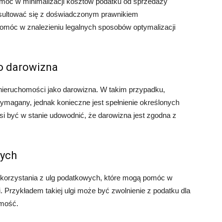
 pomóc w minimalizacji kosztów podatku od sprzedaży
sultować się z doświadczonym prawnikiem
pomóc w znalezieniu legalnych sposobów optymalizacji
o darowizna
nieruchomości jako darowizna. W takim przypadku,
ymagany, jednak konieczne jest spełnienie określonych
 być w stanie udowodnić, że darowizna jest zgodna z
wych
skorzystania z ulg podatkowych, które mogą pomóc w
 Przykładem takiej ulgi może być zwolnienie z podatku dla
omość.