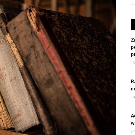
Z
p
p
1
R
m
1
A
w
2