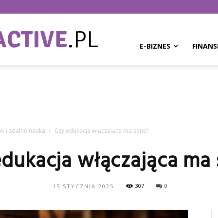
BPMinteractive.pl
E-BIZNES
FINANS
ne i zdalne nauka
Czy edukacja włączająca ma sens?
edukacja włączająca ma 
307
0
15 STYCZNIA 2025