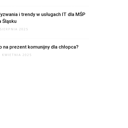
yzwania i trendy w usługach IT dla MŚP
a Śląsku
 SIERPNIA 2025
o na prezent komunijny dla chłopca?
7 KWIETNIA 2025