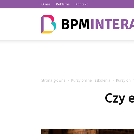
O nas
Reklama
Kontakt
Strona główna
Kursy online i szkolenia
Kursy onli
Czy 