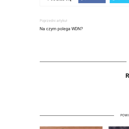
Poprzedni artykuł
Na czym polega WDN?
R
POW