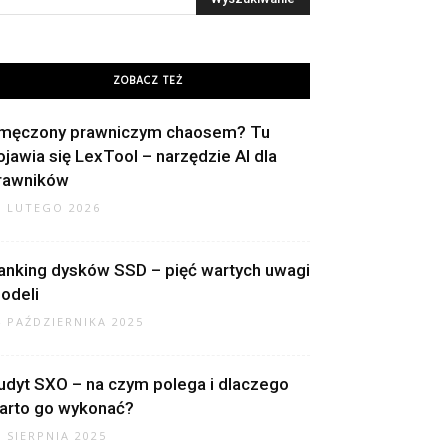
ZOBACZ TEŻ
męczony prawniczym chaosem? Tu
ojawia się LexTool – narzędzie AI dla
rawników
8 LUTEGO 2026
anking dysków SSD – pięć wartych uwagi
odeli
4 PAŹDZIERNIKA 2025
udyt SXO – na czym polega i dlaczego
arto go wykonać?
7 SIERPNIA 2025