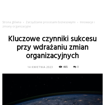
Strona główna
Zarządzanie procesami biznesowymi
Innowacje i
zmiany organizacyjne
Kluczowe czynniki sukcesu
przy wdrażaniu zmian
organizacyjnych
465
0
14 KWIETNIA 2023